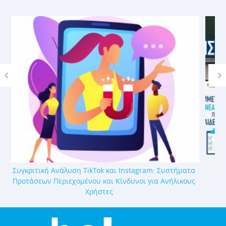
τα
Απαγόρευση κινητών στα σχολεία και μέσα
υς
κοινωνικής δικτύωσης: Λάβετε μέρος σε νέα
έρευνα