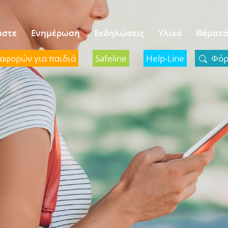
αστε
Ενημέρωση
Εκδηλώσεις
Υλικό
Θέματ
ναφορών για παιδιά
Safeline
Help-Line
Φόρμ