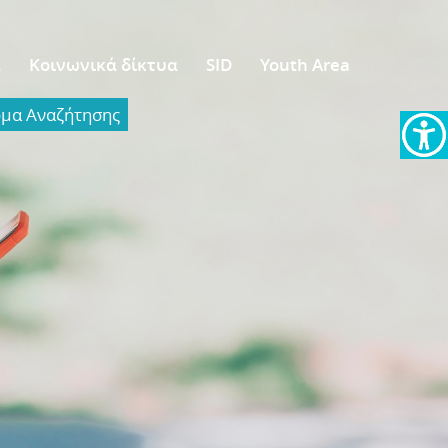
α
Κοινωνικά δίκτυα
SID
Youth Area
α Aναζήτησης