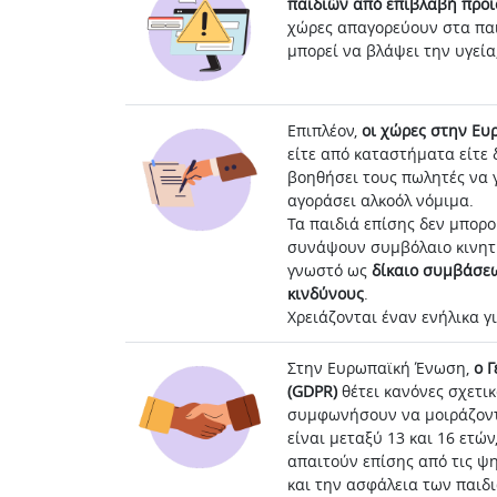
παιδιών από επιβλαβή προϊ
χώρες απαγορεύουν στα παι
μπορεί να βλάψει την υγεία,
Επιπλέον,
οι χώρες στην Ευ
είτε από καταστήματα είτε 
βοηθήσει τους πωλητές να γ
αγοράσει αλκοόλ νόμιμα.
Τα παιδιά επίσης δεν μπορ
συνάψουν συμβόλαιο κινητή
γνωστό ως
δίκαιο συμβάσεω
κινδύνους
.
Χρειάζονται έναν ενήλικα γ
Στην Ευρωπαϊκή Ένωση,
ο 
(GDPR)
θέτει κανόνες σχετικ
συμφωνήσουν να μοιράζονται
είναι μεταξύ 13 και 16 ετώ
απαιτούν επίσης από τις ψ
και την ασφάλεια των παιδι