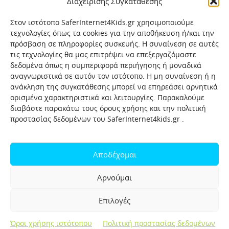
Διαχείρισης Συγκατάθεσης
Στον ιστότοπο SaferInternet4Kids.gr χρησιμοποιούμε
τεχνολογίες όπως τα cookies για την αποθήκευση ή/και την
πρόσβαση σε πληροφορίες συσκευής. Η συναίνεση σε αυτές
τις τεχνολογίες θα μας επιτρέψει να επεξεργαζόμαστε
δεδομένα όπως η συμπεριφορά περιήγησης ή μοναδικά
αναγνωριστικά σε αυτόν τον ιστότοπο. Η μη συναίνεση ή η
ανάκληση της συγκατάθεσης μπορεί να επηρεάσει αρνητικά
ορισμένα χαρακτηριστικά και λειτουργίες. Παρακαλούμε
διαβάστε παρακάτω τους όρους χρήσης και την πολιτική
προστασίας δεδομένων του SaferInternet4kids.gr .
Αρχική
Ποιοι είμαστε
Επικοινωνία
Πολιτική προστασίας δεδομένων
Αποδέχομαι
Πολιτική Προστασίας Παιδιών και Εφήβων
Όροι χρήσης
Αρνούμαι
Χρήσιμοι συνδέσμοι
Help-Line
Safeline
Επιλογές
Σελίδα αναφορών για παιδιά
Όροι χρήσης ιστότοπου
Πολιτική προστασίας δεδομένων