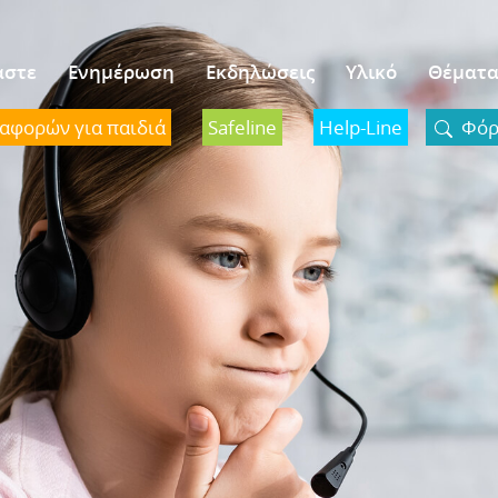
αστε
Ενημέρωση
Εκδηλώσεις
Υλικό
Θέματ
ναφορών για παιδιά
Safeline
Help-Line
Φόρμ