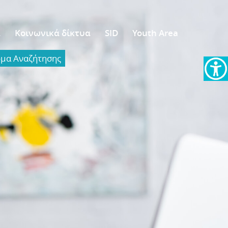
α
Κοινωνικά δίκτυα
SID
Youth Area
α Aναζήτησης