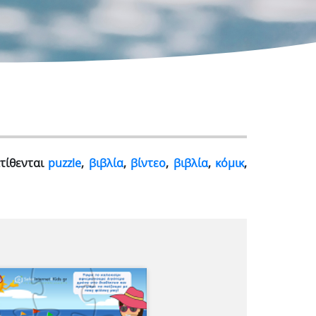
ατίθενται
puzzle
,
βιβλία
,
βίντεο
,
βιβλία
,
κόμικ
,