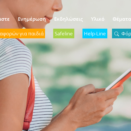
αστε
Ενημέρωση
Εκδηλώσεις
Υλικό
Θέματ
ναφορών για παιδιά
Safeline
Help-Line
Φόρμ