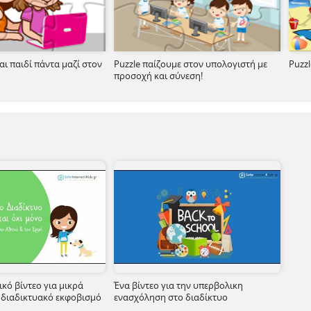
αι παιδί πάντα μαζί στον
Puzzle παίζουμε στον υπολογιστή με
Puzzl
προσοχή και σύνεση!
ικό βίντεο για μικρά
Ένα βίντεο για την υπερβολικη
ν διαδικτυακό εκφοβισμό
ενασχόληση στο διαδίκτυο