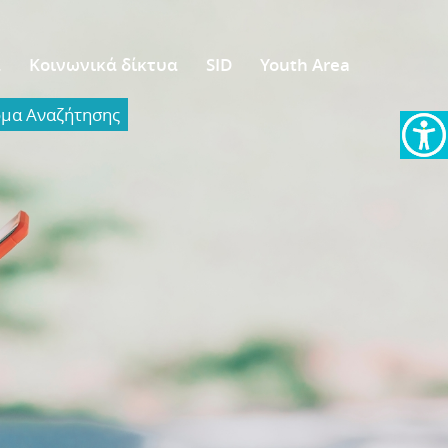
α
Κοινωνικά δίκτυα
SID
Youth Area
α Aναζήτησης