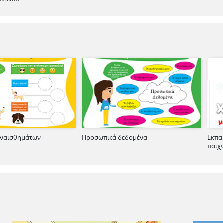
υναισθημάτων
Προσωπικά δεδομένα
Εκπα
παιχ