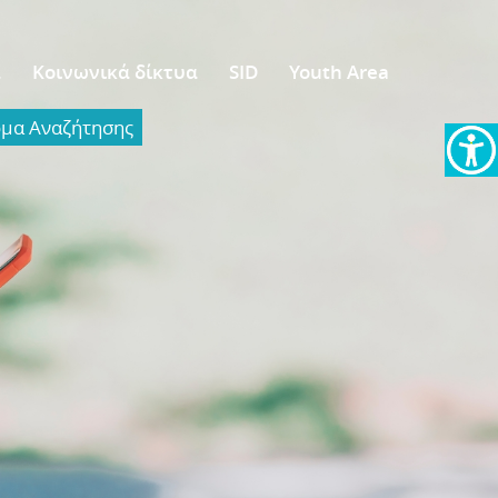
α
Κοινωνικά δίκτυα
SID
Youth Area
α Aναζήτησης