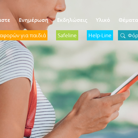
αστε
Ενημέρωση
Εκδηλώσεις
Υλικό
Θέματ
ναφορών για παιδιά
Safeline
Help-Line
Φόρμ