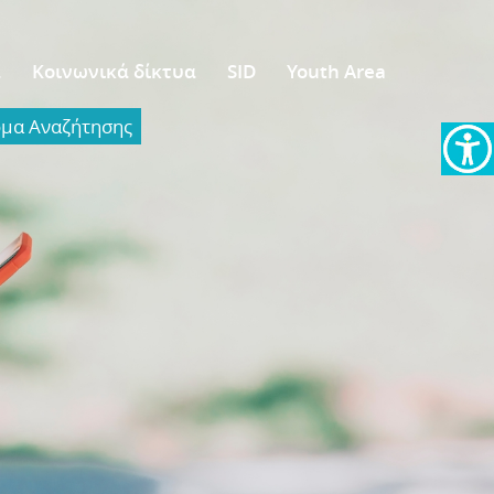
α
Κοινωνικά δίκτυα
SID
Youth Area
α Aναζήτησης