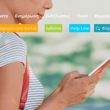
αστε
Ενημέρωση
Εκδηλώσεις
Υλικό
Θέματ
ναφορών για παιδιά
Safeline
Help-Line
Φόρμ