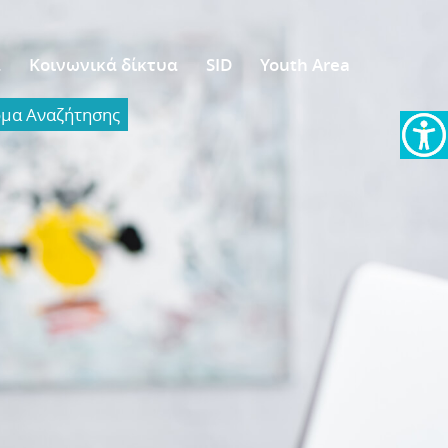
α
Κοινωνικά δίκτυα
SID
Youth Area
α Aναζήτησης