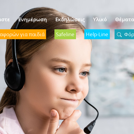
αστε
Ενημέρωση
Εκδηλώσεις
Υλικό
Θέματ
ναφορών για παιδιά
Safeline
Help-Line
Φόρμ