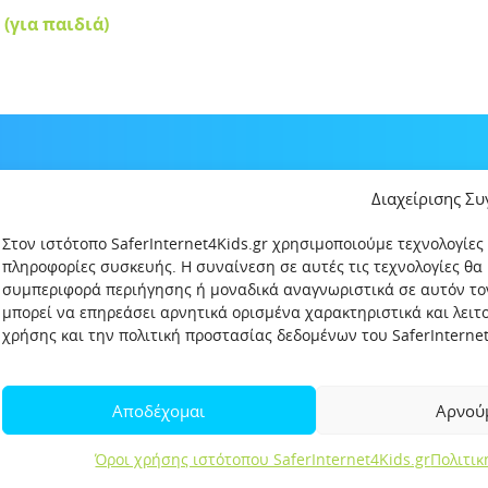
(για παιδιά)
Διαχείρισης Σ
Στον ιστότοπο SaferInternet4Kids.gr χρησιμοποιούμε τεχνολογίες
πληροφορίες συσκευής. Η συναίνεση σε αυτές τις τεχνολογίες θα
συμπεριφορά περιήγησης ή μοναδικά αναγνωριστικά σε αυτόν το
μπορεί να επηρεάσει αρνητικά ορισμένα χαρακτηριστικά και λει
χρήσης και την πολιτική προστασίας δεδομένων του SaferInternet4
δεδομένων
Πολιτική Προστασίας Παιδιών και Εφήβων
Όροι χρήση
Αποδέχομαι
Αρνού
Σελίδα αναφορών για παιδιά
Όροι χρήσης ιστότοπου SaferInternet4Kids.gr
Πολιτι
Created by OpenIT
Copyright 2019 © SaferInternet4Kids.gr. All rights reserved.