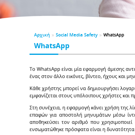
CK TO SCHOOL
αλούμε αφιερώστε ένα λεπτό για να μας αξιολογήσετε
λώσεις
τηρικτές
BER
5
2024
2023
2022
2021
 Νηπιαγωγείου
Υλικό Δημοτικού
της Υποστηρικτών
0
 Γυμνασίου
ητές
ΕΛΙΔΕΣ ΚΑΤΑΓΓΕΛΙΩΝ
ΕΣ-ΑPPLICATIONS
ές Εκπαιδευτικές Ανάγκες
»
»
Αρχική
Social Media Safety
ια Μαθημάτων
Εγχειρίδια
WhatsApp
ΣΜΟΙ
ΔΑ
WhatsApp
DPR
DSA
γονείς
Για εκπαιδευτικούς
Tο WhatsApp είναι μία εφαρμογή άμεσης αντ
ένας στον άλλο εικόνες, βίντεο, ήχους και 
Κάθε χρήστης μπορεί να δημιουργήσει λογαρ
εμφανίζεται στους υπόλοιπους χρήστες και π
Στη συνέχεια, η εφαρμογή κάνει χρήση της 
επαφών για αποστολή μηνυμάτων μέσω ίντε
αποθηκεύσει τον αριθμό που χρησιμοποιεί
ενσωματώθηκε πρόσφατα είναι η δυνατότητα 