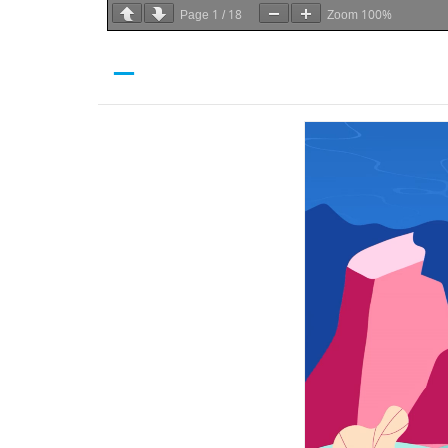
1
18
100%
Page
/
Zoom
—