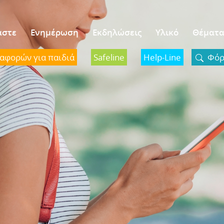
αστε
Ενημέρωση
Εκδηλώσεις
Υλικό
Θέματ
ναφορών για παιδιά
Safeline
Help-Line
Φόρμ