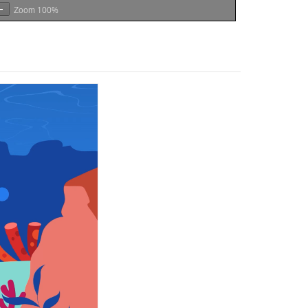
100%
Zoom