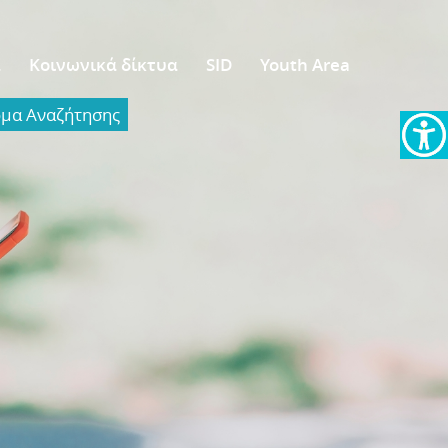
α
Κοινωνικά δίκτυα
SID
Youth Area
α Aναζήτησης