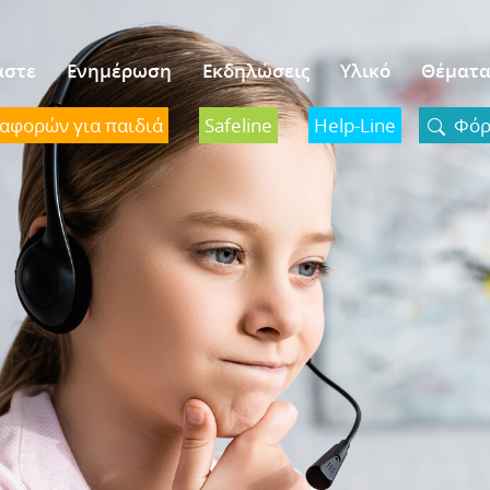
αστε
Ενημέρωση
Εκδηλώσεις
Υλικό
Θέματ
ναφορών για παιδιά
Safeline
Help-Line
Φόρμ