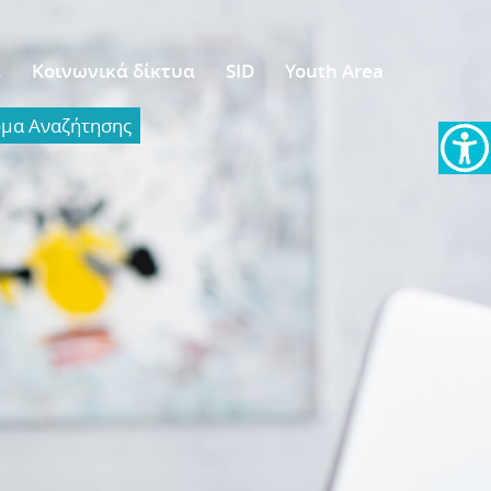
α
Κοινωνικά δίκτυα
SID
Youth Area
α Aναζήτησης