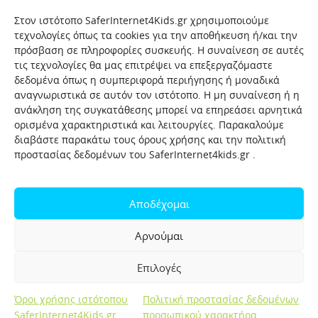
Στον ιστότοπο SaferInternet4Kids.gr χρησιμοποιούμε
τεχνολογίες όπως τα cookies για την αποθήκευση ή/και την
πρόσβαση σε πληροφορίες συσκευής. Η συναίνεση σε αυτές
τις τεχνολογίες θα μας επιτρέψει να επεξεργαζόμαστε
δεδομένα όπως η συμπεριφορά περιήγησης ή μοναδικά
αναγνωριστικά σε αυτόν τον ιστότοπο. Η μη συναίνεση ή η
ανάκληση της συγκατάθεσης μπορεί να επηρεάσει αρνητικά
ορισμένα χαρακτηριστικά και λειτουργίες. Παρακαλούμε
διαβάστε παρακάτω τους όρους χρήσης και την πολιτική
προστασίας δεδομένων του SaferInternet4kids.gr .
Αρχική
Ποιοι είμαστε
Επικοινωνία
Πολιτική προστασίας δεδομένων
Αποδέχομαι
Πολιτική Προστασίας Παιδιών και Εφήβων
Όροι χρήσης
Αρνούμαι
Χρήσιμοι συνδέσμοι
Help-Line
Safeline
Επιλογές
Σελίδα αναφορών για παιδιά
Όροι χρήσης ιστότοπου
Πολιτική προστασίας δεδομένων
Created by OpenIT
SaferInternet4Kids.gr
προσωπικού χαρακτήρα