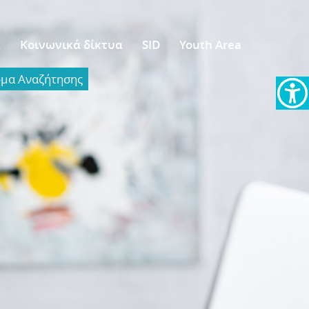
α
Κοινωνικά δίκτυα
SID
Youth Area
α Aναζήτησης