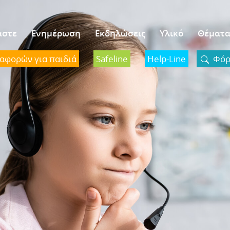
αστε
Ενημέρωση
Εκδηλώσεις
Υλικό
Θέματ
ναφορών για παιδιά
Safeline
Help-Line
Φόρμ