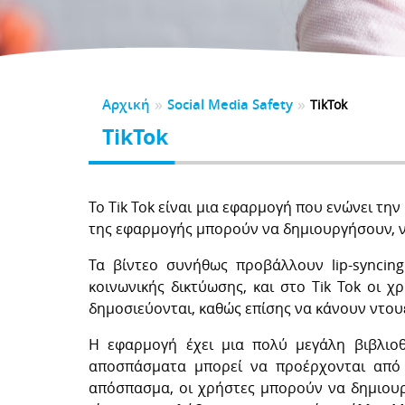
CK TO SCHOOL
αλούμε αφιερώστε ένα λεπτό για να μας αξιολογήσετε
λώσεις
τηρικτές
BER
5
2024
2023
2022
2021
 Νηπιαγωγείου
Υλικό Δημοτικού
της Υποστηρικτών
0
 Γυμνασίου
ητές
ΕΛΙΔΕΣ ΚΑΤΑΓΓΕΛΙΩΝ
ΕΣ-ΑPPLICATIONS
ές Εκπαιδευτικές Ανάγκες
»
»
Αρχική
Social Media Safety
ια Μαθημάτων
Εγχειρίδια
TikTok
ΣΜΟΙ
ΔΑ
TikTok
DPR
DSA
γονείς
Για εκπαιδευτικούς
Το Tik Tok είναι μια εφαρμογή που ενώνει τ
της εφαρμογής μπορούν να δημιουργήσουν, να
Τα βίντεο συνήθως προβάλλουν lip-syncin
κοινωνικής δικτύωσης, και στο Tik Tok οι 
δημοσιεύονται, καθώς επίσης να κάνουν ντου
Η εφαρμογή έχει μια πολύ μεγάλη βιβλιοθ
αποσπάσματα μπορεί να προέρχονται από λ
απόσπασμα, οι χρήστες μπορούν να δημιουργ