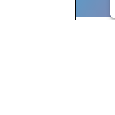
1
16
Page
/