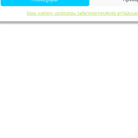
Όροι χρήσης ιστότοπου SaferInternet4Kids.gr
Πολιτι
100%
Zoom