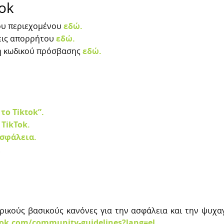
ok
ου περιεχομένου
εδώ.
σεις απορρήτου
εδώ.
γή κωδικού πρόσβασης
εδώ.
το Tiktok”.
 TikTok.
ασφάλεια.
.
ρικούς βασικούς κανόνες για την ασφάλεια και την ψυχαγ
tok.com/community-guidelines?lang=el