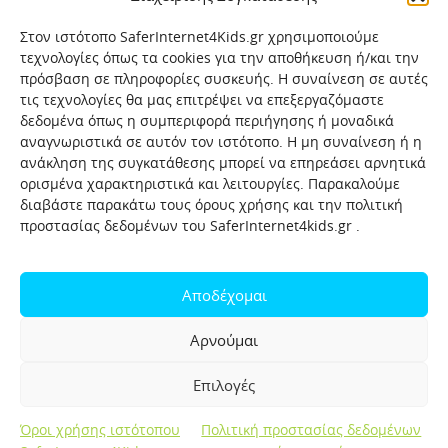
Στον ιστότοπο SaferInternet4Kids.gr χρησιμοποιούμε
τεχνολογίες όπως τα cookies για την αποθήκευση ή/και την
πρόσβαση σε πληροφορίες συσκευής. Η συναίνεση σε αυτές
τις τεχνολογίες θα μας επιτρέψει να επεξεργαζόμαστε
δεδομένα όπως η συμπεριφορά περιήγησης ή μοναδικά
αναγνωριστικά σε αυτόν τον ιστότοπο. Η μη συναίνεση ή η
ανάκληση της συγκατάθεσης μπορεί να επηρεάσει αρνητικά
ορισμένα χαρακτηριστικά και λειτουργίες. Παρακαλούμε
διαβάστε παρακάτω τους όρους χρήσης και την πολιτική
προστασίας δεδομένων του SaferInternet4kids.gr .
Αρχική
Ποιοι είμαστε
Επικοινωνία
Πολιτική προστασίας δεδομένων
Αποδέχομαι
Πολιτική Προστασίας Παιδιών και Εφήβων
Όροι χρήσης
Αρνούμαι
Χρήσιμοι συνδέσμοι
Help-Line
Safeline
Επιλογές
Σελίδα αναφορών για παιδιά
Όροι χρήσης ιστότοπου
Πολιτική προστασίας δεδομένων
Created by OpenIT