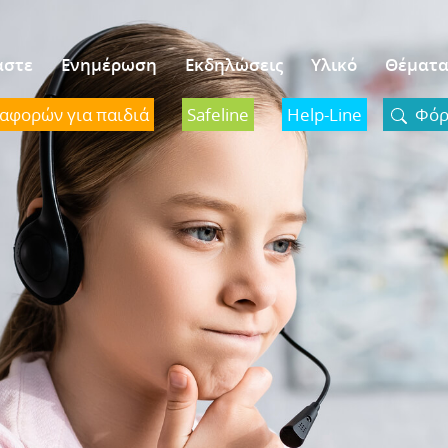
αστε
Ενημέρωση
Εκδηλώσεις
Υλικό
Θέματ
ναφορών για παιδιά
Safeline
Help-Line
Φόρμ