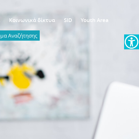
α
Κοινωνικά δίκτυα
SID
Youth Area
α Aναζήτησης