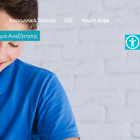
α
Κοινωνικά δίκτυα
SID
Youth Area
α Aναζήτησης