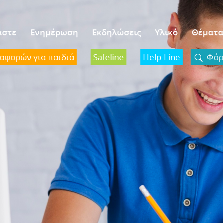
αστε
Ενημέρωση
Εκδηλώσεις
Υλικό
Θέματ
ναφορών για παιδιά
Safeline
Help-Line
Φόρμ