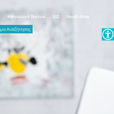
α
Κοινωνικά δίκτυα
SID
Youth Area
α Aναζήτησης