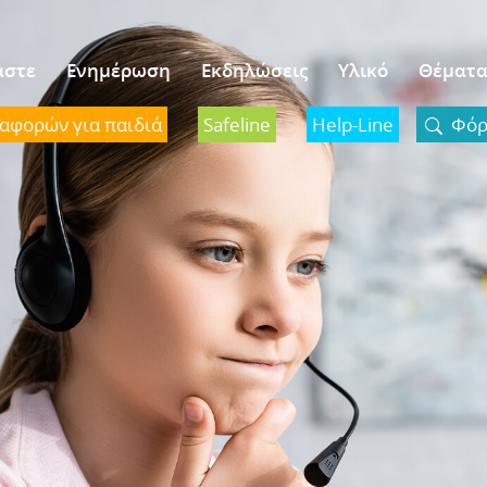
αστε
Ενημέρωση
Εκδηλώσεις
Υλικό
Θέματ
ναφορών για παιδιά
Safeline
Help-Line
Φόρμ