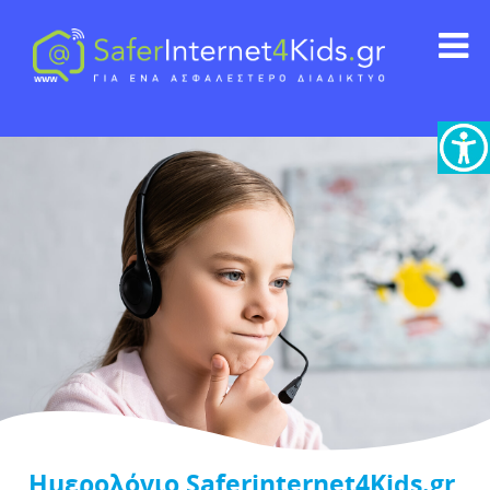
Ημερολόγιο Saferinternet4Kids.gr