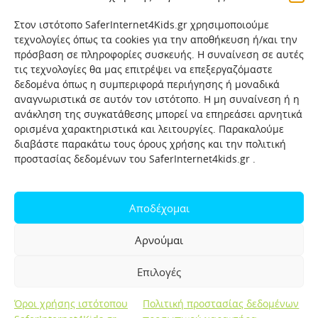
Στον ιστότοπο SaferInternet4Kids.gr χρησιμοποιούμε
τεχνολογίες όπως τα cookies για την αποθήκευση ή/και την
πρόσβαση σε πληροφορίες συσκευής. Η συναίνεση σε αυτές
τις τεχνολογίες θα μας επιτρέψει να επεξεργαζόμαστε
δεδομένα όπως η συμπεριφορά περιήγησης ή μοναδικά
αναγνωριστικά σε αυτόν τον ιστότοπο. Η μη συναίνεση ή η
ανάκληση της συγκατάθεσης μπορεί να επηρεάσει αρνητικά
ορισμένα χαρακτηριστικά και λειτουργίες. Παρακαλούμε
διαβάστε παρακάτω τους όρους χρήσης και την πολιτική
προστασίας δεδομένων του SaferInternet4kids.gr .
Αρχική
Ποιοι είμαστε
Επικοινωνία
Πολιτική προστασίας δεδομένων
Αποδέχομαι
Πολιτική Προστασίας Παιδιών και Εφήβων
Όροι χρήσης
Αρνούμαι
Χρήσιμοι συνδέσμοι
Help-Line
Safeline
Επιλογές
Σελίδα αναφορών για παιδιά
Όροι χρήσης ιστότοπου
Πολιτική προστασίας δεδομένων
Created by OpenIT