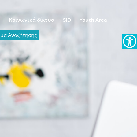
α
Κοινωνικά δίκτυα
SID
Youth Area
α Aναζήτησης