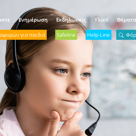
αστε
Ενημέρωση
Εκδηλώσεις
Υλικό
Θέματ
ναφορών για παιδιά
Safeline
Help-Line
Φόρμ