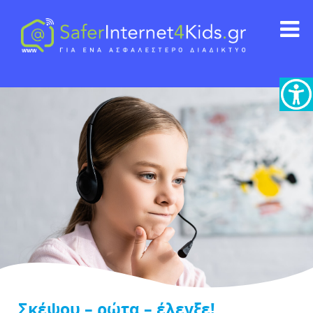
Σκέψου – ρώτα – έλεγξε!