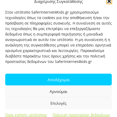
Διαχείρισης Συγκατάθεσης
Στον ιστότοπο SaferInternet4Kids.gr χρησιμοποιούμε
τεχνολογίες όπως τα cookies για την αποθήκευση ή/και την
πρόσβαση σε πληροφορίες συσκευής. Η συναίνεση σε αυτές
τις τεχνολογίες θα μας επιτρέψει να επεξεργαζόμαστε
δεδομένα όπως η συμπεριφορά περιήγησης ή μοναδικά
αναγνωριστικά σε αυτόν τον ιστότοπο. Η μη συναίνεση ή η
ανάκληση της συγκατάθεσης μπορεί να επηρεάσει αρνητικά
ορισμένα χαρακτηριστικά και λειτουργίες. Παρακαλούμε
διαβάστε παρακάτω τους όρους χρήσης και την πολιτική
προστασίας δεδομένων του SaferInternet4kids.gr .
Αρχική
Ποιοι είμαστε
Επικοινωνία
Πολιτική προστασίας δεδομένων
Αποδέχομαι
Πολιτική Προστασίας Παιδιών και Εφήβων
Όροι χρήσης
Αρνούμαι
Χρήσιμοι συνδέσμοι
Help-Line
Safeline
Επιλογές
Σελίδα αναφορών για παιδιά
Όροι χρήσης ιστότοπου
Πολιτική προστασίας δεδομένων