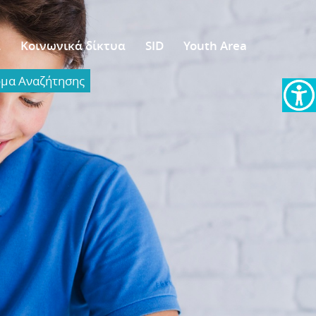
α
Κοινωνικά δίκτυα
SID
Youth Area
α Aναζήτησης