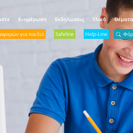
αστε
Ενημέρωση
Εκδηλώσεις
Υλικό
Θέματ
ναφορών για παιδιά
Safeline
Help-Line
Φόρμ