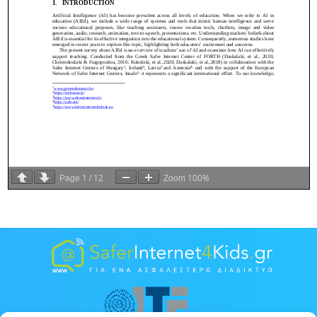
1
12
100%
Page
/
Zoom