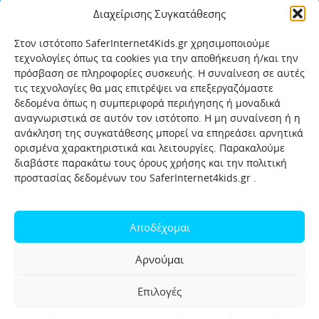
Διαχείρισης Συγκατάθεσης
Στον ιστότοπο SaferInternet4Kids.gr χρησιμοποιούμε
τεχνολογίες όπως τα cookies για την αποθήκευση ή/και την
πρόσβαση σε πληροφορίες συσκευής. Η συναίνεση σε αυτές
τις τεχνολογίες θα μας επιτρέψει να επεξεργαζόμαστε
δεδομένα όπως η συμπεριφορά περιήγησης ή μοναδικά
αναγνωριστικά σε αυτόν τον ιστότοπο. Η μη συναίνεση ή η
ανάκληση της συγκατάθεσης μπορεί να επηρεάσει αρνητικά
ορισμένα χαρακτηριστικά και λειτουργίες. Παρακαλούμε
διαβάστε παρακάτω τους όρους χρήσης και την πολιτική
προστασίας δεδομένων του SaferInternet4kids.gr .
Αρχική
Ποιοι είμαστε
Επικοινωνία
Πολιτική προστασίας δεδομένων
Αποδέχομαι
Πολιτική Προστασίας Παιδιών και Εφήβων
Όροι χρήσης
Αρνούμαι
Χρήσιμοι συνδέσμοι
Help-Line
Safeline
Επιλογές
Σελίδα αναφορών για παιδιά