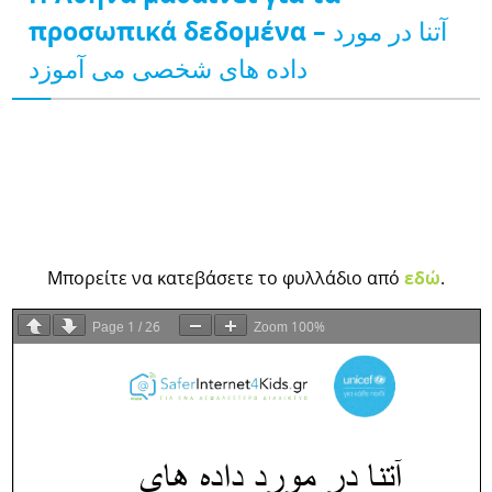
προσωπικά δεδομένα – آتنا در مورد
داده های شخصی می آموزد
Μπορείτε να κατεβάσετε το φυλλάδιο από
εδώ
.
1
26
100%
Page
/
Zoom