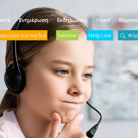
αστε
Ενημέρωση
Εκδηλώσεις
Υλικό
Θέματ
ναφορών για παιδιά
Safeline
Help-Line
Φόρμ