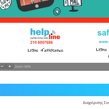
100%
Zoom
Διαχείρισης Σ