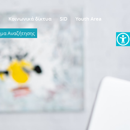
α
Κοινωνικά δίκτυα
SID
Youth Area
α Aναζήτησης