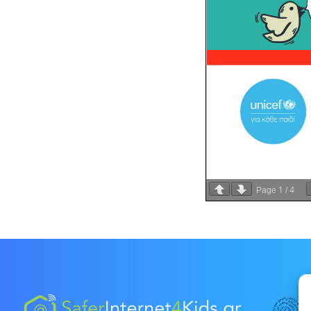
1
4
Page
/