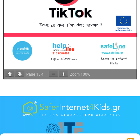
1
4
100%
Page
/
Zoom