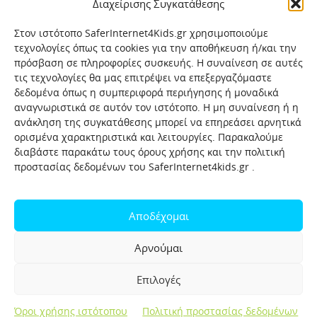
Διαχείρισης Συγκατάθεσης
Στον ιστότοπο SaferInternet4Kids.gr χρησιμοποιούμε
τεχνολογίες όπως τα cookies για την αποθήκευση ή/και την
πρόσβαση σε πληροφορίες συσκευής. Η συναίνεση σε αυτές
τις τεχνολογίες θα μας επιτρέψει να επεξεργαζόμαστε
δεδομένα όπως η συμπεριφορά περιήγησης ή μοναδικά
αναγνωριστικά σε αυτόν τον ιστότοπο. Η μη συναίνεση ή η
ανάκληση της συγκατάθεσης μπορεί να επηρεάσει αρνητικά
ορισμένα χαρακτηριστικά και λειτουργίες. Παρακαλούμε
διαβάστε παρακάτω τους όρους χρήσης και την πολιτική
προστασίας δεδομένων του SaferInternet4kids.gr .
Αρχική
Ποιοι είμαστε
Επικοινωνία
Πολιτική προστασίας δεδομένων
Αποδέχομαι
Πολιτική Προστασίας Παιδιών και Εφήβων
Όροι χρήσης
Αρνούμαι
Χρήσιμοι συνδέσμοι
Help-Line
Safeline
Επιλογές
Σελίδα αναφορών για παιδιά
Όροι χρήσης ιστότοπου
Πολιτική προστασίας δεδομένων