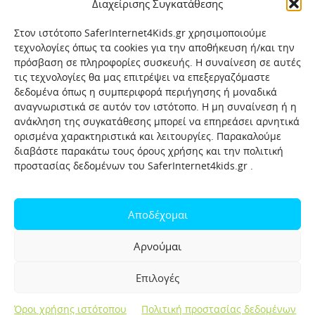
Διαχείρισης Συγκατάθεσης
Στον ιστότοπο SaferInternet4Kids.gr χρησιμοποιούμε
τεχνολογίες όπως τα cookies για την αποθήκευση ή/και την
πρόσβαση σε πληροφορίες συσκευής. Η συναίνεση σε αυτές
τις τεχνολογίες θα μας επιτρέψει να επεξεργαζόμαστε
δεδομένα όπως η συμπεριφορά περιήγησης ή μοναδικά
αναγνωριστικά σε αυτόν τον ιστότοπο. Η μη συναίνεση ή η
ανάκληση της συγκατάθεσης μπορεί να επηρεάσει αρνητικά
ορισμένα χαρακτηριστικά και λειτουργίες. Παρακαλούμε
διαβάστε παρακάτω τους όρους χρήσης και την πολιτική
προστασίας δεδομένων του SaferInternet4kids.gr .
Αρχική
Ποιοι είμαστε
Επικοινωνία
Πολιτική προστασίας δεδομένων
Αποδέχομαι
Πολιτική Προστασίας Παιδιών και Εφήβων
Όροι χρήσης
Αρνούμαι
Χρήσιμοι συνδέσμοι
Help-Line
Safeline
Επιλογές
Σελίδα αναφορών για παιδιά
Όροι χρήσης ιστότοπου
Πολιτική προστασίας δεδομένων