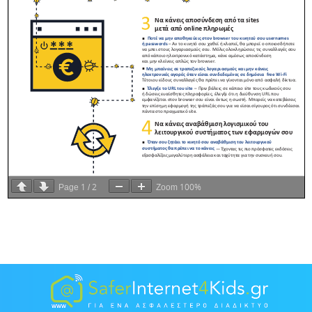
1
2
100%
Page
/
Zoom