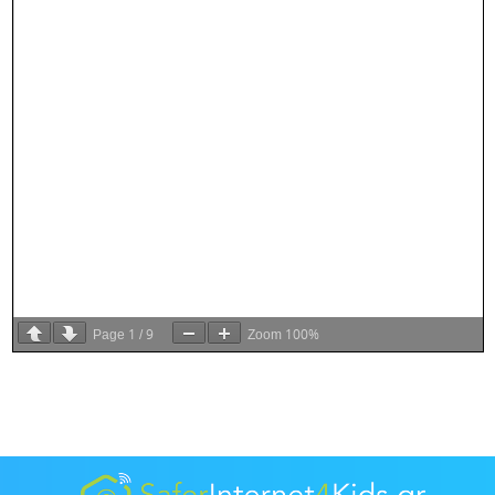
1
9
100%
Page
/
Zoom