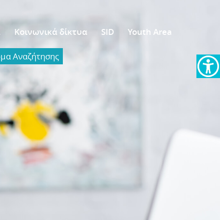
α
Κοινωνικά δίκτυα
SID
Youth Area
α Aναζήτησης