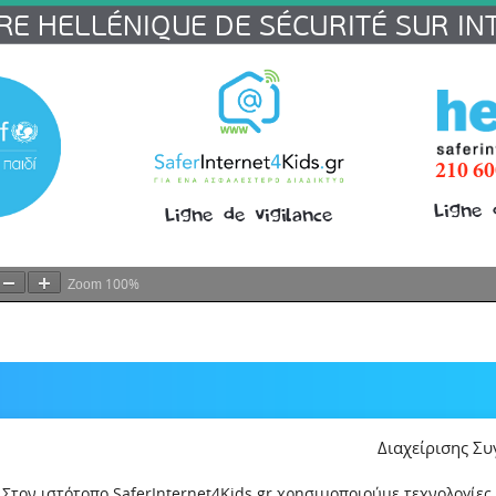
100%
Zoom
Διαχείρισης Σ
Στον ιστότοπο SaferInternet4Kids.gr χρησιμοποιούμε τεχνολογίες