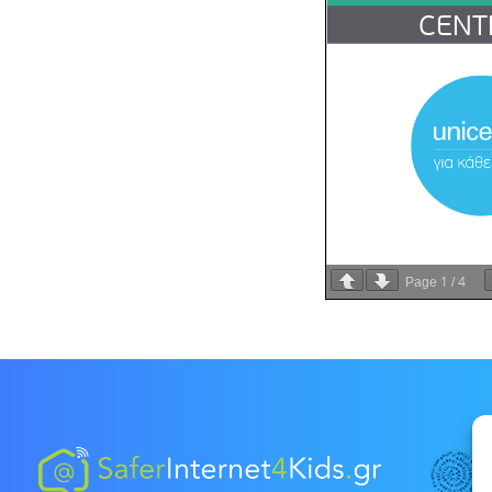
1
4
Page
/