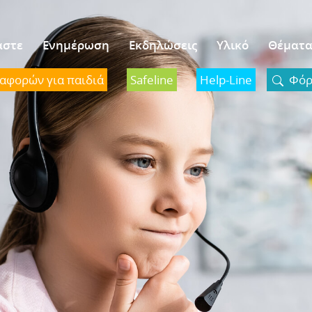
αστε
Ενημέρωση
Εκδηλώσεις
Υλικό
Θέματ
ναφορών για παιδιά
Safeline
Help-Line
Φόρμ