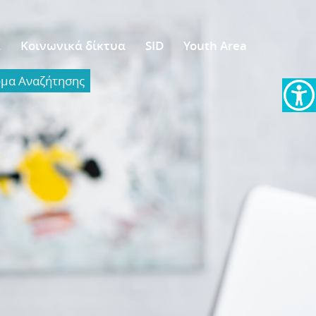
α
Κοινωνικά δίκτυα
SID
Youth Area
α Aναζήτησης