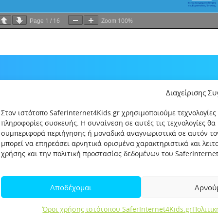
1
16
100%
Page
/
Zoom
Διαχείρισης Σ
Στον ιστότοπο SaferInternet4Kids.gr χρησιμοποιούμε τεχνολογίες
πληροφορίες συσκευής. Η συναίνεση σε αυτές τις τεχνολογίες θα
συμπεριφορά περιήγησης ή μοναδικά αναγνωριστικά σε αυτόν το
μπορεί να επηρεάσει αρνητικά ορισμένα χαρακτηριστικά και λει
χρήσης και την πολιτική προστασίας δεδομένων του SaferInternet4
δεδομένων
Πολιτική Προστασίας Παιδιών και Εφήβων
Όροι χρήση
Αποδέχομαι
Αρνού
Σελίδα αναφορών για παιδιά
Όροι χρήσης ιστότοπου SaferInternet4Kids.gr
Πολιτι
Created by OpenIT
Copyright 2019 © SaferInternet4Kids.gr. All rights reserved.