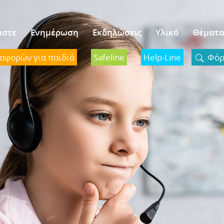
αστε
Ενημέρωση
Εκδηλώσεις
Υλικό
Θέματ
ναφορών για παιδιά
Safeline
Help-Line
Φόρμ