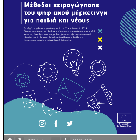
1
37
100%