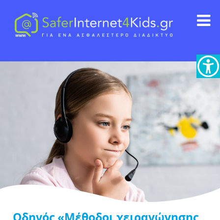
Οδηγός «Μέθοδοι χειραγώγησης