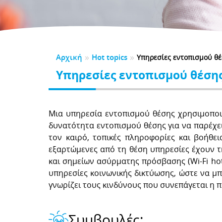
CK TO SCHOOL
αλούμε αφιερώστε ένα λεπτό για να μας αξιολογήσετε
λώσεις
τηρικτές
BER
5
2024
2023
2022
2021
 Νηπιαγωγείου
Υλικό Δημοτικού
της Υποστηρικτών
0
 Γυμνασίου
ητές
ΕΛΙΔΕΣ ΚΑΤΑΓΓΕΛΙΩΝ
ΕΣ-ΑPPLICATIONS
ές Εκπαιδευτικές Ανάγκες
»
»
Αρχική
Hot topics
ια Μαθημάτων
Εγχειρίδια
Υπηρεσίες εντοπισμού θέσ
ΣΜΟΙ
ΔΑ
Υπηρεσίες εντοπισμού θέσης 
DPR
DSA
γονείς
Για εκπαιδευτικούς
Μια υπηρεσία εντοπισμού θέσης χρησιμοποι
δυνατότητα εντοπισμού θέσης για να παρέχει
τον καιρό, τοπικές πληροφορίες και βοήθε
εξαρτώμενες από τη θέση υπηρεσίες έχουν τ
και σημείων ασύρματης πρόσβασης (Wi-Fi hot
υπηρεσίες κοινωνικής δικτύωσης, ώστε να μπ
γνωρίζει τους κινδύνους που συνεπάγεται η 
Συμβουλές: