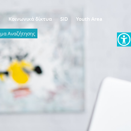
α
Κοινωνικά δίκτυα
SID
Youth Area
α Aναζήτησης