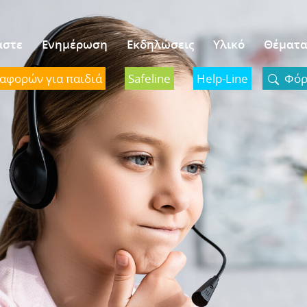
αστε
Ενημέρωση
Εκδηλώσεις
Υλικό
Θέματ
ναφορών για παιδιά
Safeline
Help-Line
Φόρμ