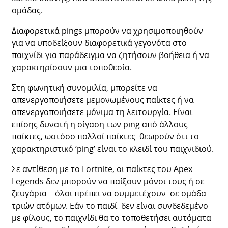
ομάδας.
Διαφορετικά pings μπορούν να χρησιμοποιηθούν
για να υποδείξουν διαφορετικά γεγονότα στο
παιχνίδι για παράδειγμα να ζητήσουν βοήθεια ή να
χαρακτηρίσουν μια τοποθεσία.
Στη φωνητική συνομιλία, μπορείτε να
απενεργοποιήσετε μεμονωμένους παίκτες ή να
απενεργοποιήσετε μόνιμα τη λειτουργία. Είναι
επίσης δυνατή η σίγαση των ping από άλλους
παίκτες, ωστόσο πολλοί παίκτες θεωρούν ότι το
χαρακτηριστικό ‘ping’ είναι το κλειδί του παιχνιδιού.
Σε αντίθεση με το Fortnite, οι παίκτες του Apex
Legends δεν μπορούν να παίξουν μόνοι τους ή σε
ζευγάρια – όλοι πρέπει να συμμετέχουν σε ομάδα
τριών ατόμων. Εάν το παιδί δεν είναι συνδεδεμένο
με φίλους, το παιχνίδι θα το τοποθετήσει αυτόματα