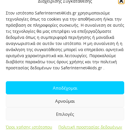
Διαχείρισης Συγκατάθεσης
Στον ιστότοπο SaferInternet4Kids.gr χρησιμοποιούμε
τεχνολογίες όπως τα cookies για την αποθήκευση ή/και την
πρόσβαση σε πληροφορίες συσκευής. Η συναίνεση σε αυτές
τις τεχνολογίες θα μας επιτρέψει να επεξεργαζόμαστε
δεδομένα όπως η συμπεριφορά περιήγησης ή μοναδικά
αναγνωριστικά σε αυτόν τον ιστότοπο. Η μη συναίνεση ή η
ανάκληση της συγκατάθεσης μπορεί να επηρεάσει αρνητικά
ορισμένα χαρακτηριστικά και λειτουργίες. Παρακαλούμε
διαβάστε παρακάτω τους όρους χρήσης και την πολιτική
προστασίας δεδομένων του SaferInternet4kids.gr .
Αρχική
Ποιοι είμαστε
Επικοινωνία
Πολιτική προστασίας δεδομένων
Αποδέχομαι
Πολιτική Προστασίας Παιδιών και Εφήβων
Όροι χρήσης
Αρνούμαι
Χρήσιμοι συνδέσμοι
Help-Line
Safeline
Επιλογές
Σελίδα αναφορών για παιδιά
Όροι χρήσης ιστότοπου
Πολιτική προστασίας δεδομένων