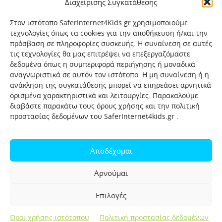
Διαχείρισης Συγκατάθεσης
Στον ιστότοπο SaferInternet4Kids.gr χρησιμοποιούμε
τεχνολογίες όπως τα cookies για την αποθήκευση ή/και την
πρόσβαση σε πληροφορίες συσκευής. Η συναίνεση σε αυτές
τις τεχνολογίες θα μας επιτρέψει να επεξεργαζόμαστε
δεδομένα όπως η συμπεριφορά περιήγησης ή μοναδικά
αναγνωριστικά σε αυτόν τον ιστότοπο. Η μη συναίνεση ή η
ανάκληση της συγκατάθεσης μπορεί να επηρεάσει αρνητικά
ορισμένα χαρακτηριστικά και λειτουργίες. Παρακαλούμε
διαβάστε παρακάτω τους όρους χρήσης και την πολιτική
προστασίας δεδομένων του SaferInternet4kids.gr .
Αρχική
Ποιοι είμαστε
Επικοινωνία
Πολιτική προστασίας δεδομένων
Αποδέχομαι
Πολιτική Προστασίας Παιδιών και Εφήβων
Όροι χρήσης
Αρνούμαι
Χρήσιμοι συνδέσμοι
Help-Line
Safeline
Επιλογές
Σελίδα αναφορών για παιδιά
Όροι χρήσης ιστότοπου
Πολιτική προστασίας δεδομένων