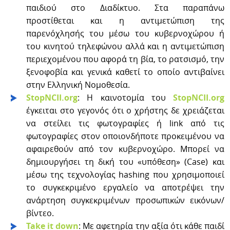
παιδιού στο Διαδίκτυο. Στα παραπάνω
προστίθεται και η αντιμετώπιση της
παρενόχλησής του μέσω του κυβερνοχώρου ή
του κινητού τηλεφώνου αλλά και η αντιμετώπιση
περιεχομένου που αφορά τη βία, το ρατσισμό, την
ξενοφοβία και γενικά καθετί το οποίο αντιβαίνει
στην Ελληνική Νομοθεσία.
Stop
Ν
CII
.
org
: Η καινοτομία του
StopNCII.org
έγκειται στο γεγονός ότι ο χρήστης δε χρειάζεται
να στείλει τις φωτογραφίες ή link από τις
φωτογραφίες στον οποιονδήποτε προκειμένου να
αφαιρεθούν από τον κυβερνοχώρο. Μπορεί να
δημιουργήσει τη δική του «υπόθεση» (Case) και
μέσω της τεχνολογίας hashing που χρησιμοποιεί
το συγκεκριμένο εργαλείο να αποτρέψει την
ανάρτηση συγκεκριμένων προσωπικών εικόνων/
βίντεο.
Take
it
down
: Με αφετηρία την αξία ότι κάθε παιδί