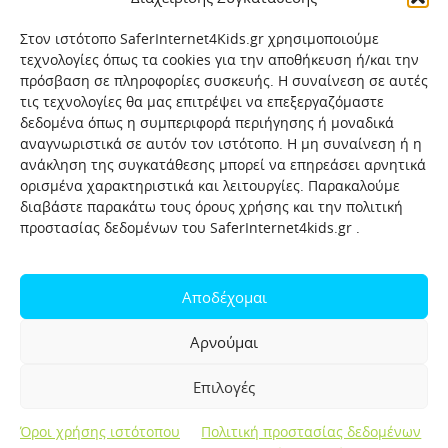
Στον ιστότοπο SaferInternet4Kids.gr χρησιμοποιούμε
τεχνολογίες όπως τα cookies για την αποθήκευση ή/και την
πρόσβαση σε πληροφορίες συσκευής. Η συναίνεση σε αυτές
τις τεχνολογίες θα μας επιτρέψει να επεξεργαζόμαστε
δεδομένα όπως η συμπεριφορά περιήγησης ή μοναδικά
αναγνωριστικά σε αυτόν τον ιστότοπο. Η μη συναίνεση ή η
ανάκληση της συγκατάθεσης μπορεί να επηρεάσει αρνητικά
ορισμένα χαρακτηριστικά και λειτουργίες. Παρακαλούμε
διαβάστε παρακάτω τους όρους χρήσης και την πολιτική
προστασίας δεδομένων του SaferInternet4kids.gr .
Αρχική
Ποιοι είμαστε
Επικοινωνία
Πολιτική προστασίας δεδομένων
Αποδέχομαι
Πολιτική Προστασίας Παιδιών και Εφήβων
Όροι χρήσης
Αρνούμαι
Χρήσιμοι συνδέσμοι
Help-Line
Safeline
Επιλογές
Σελίδα αναφορών για παιδιά
Όροι χρήσης ιστότοπου
Πολιτική προστασίας δεδομένων
Created by OpenIT