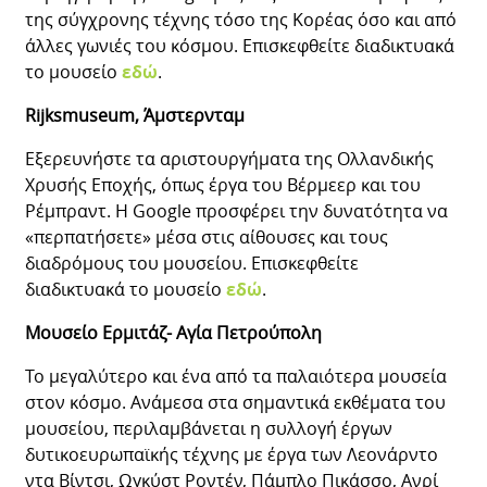
της σύγχρονης τέχνης τόσο της Κορέας όσο και από
άλλες γωνιές του κόσμου. Επισκεφθείτε διαδικτυακά
το μουσείο
εδώ
.
Rijksmuseum, Άμστερνταμ
Εξερευνήστε τα αριστουργήματα της Ολλανδικής
Χρυσής Εποχής, όπως έργα του Βέρμεερ και του
Ρέμπραντ. Η Google προσφέρει την δυνατότητα να
«περπατήσετε» μέσα στις αίθουσες και τους
διαδρόμους του μουσείου. Επισκεφθείτε
διαδικτυακά το μουσείο
εδώ
.
Μουσείο Ερμιτάζ- Αγία Πετρούπολη
Το μεγαλύτερο και ένα από τα παλαιότερα μουσεία
στον κόσμο. Ανάμεσα στα σημαντικά εκθέματα του
μουσείου, περιλαμβάνεται η συλλογή έργων
δυτικοευρωπαϊκής τέχνης με έργα των Λεονάρντο
ντα Βίντσι, Ωγκύστ Ροντέν, Πάμπλο Πικάσσο, Ανρί