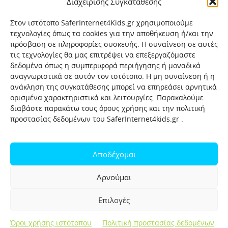
Διαχείρισης Συγκατάθεσης
Στον ιστότοπο SaferInternet4Kids.gr χρησιμοποιούμε
τεχνολογίες όπως τα cookies για την αποθήκευση ή/και την
πρόσβαση σε πληροφορίες συσκευής. Η συναίνεση σε αυτές
τις τεχνολογίες θα μας επιτρέψει να επεξεργαζόμαστε
δεδομένα όπως η συμπεριφορά περιήγησης ή μοναδικά
αναγνωριστικά σε αυτόν τον ιστότοπο. Η μη συναίνεση ή η
ανάκληση της συγκατάθεσης μπορεί να επηρεάσει αρνητικά
ορισμένα χαρακτηριστικά και λειτουργίες. Παρακαλούμε
διαβάστε παρακάτω τους όρους χρήσης και την πολιτική
προστασίας δεδομένων του SaferInternet4kids.gr .
Αρχική
Ποιοι είμαστε
Επικοινωνία
Πολιτική προστασίας δεδομένων
Αποδέχομαι
Πολιτική Προστασίας Παιδιών και Εφήβων
Όροι χρήσης
Αρνούμαι
Χρήσιμοι συνδέσμοι
Help-Line
Safeline
Επιλογές
Σελίδα αναφορών για παιδιά
Όροι χρήσης ιστότοπου
Πολιτική προστασίας δεδομένων