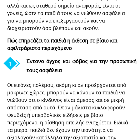
αλλά και ως σταθερό σημείο αναφοράς, είναι οι
γονείς, ώστε τα παιδιά τους να νιώθουν ασφάλεια
για να μπορούν να επεξεργαστούν και να
διαχειριστούν όσα βλέπουν και ακούν.
Πώς επηρεάζει τα παιδιά η έκθεση σε βίαιο και
αφιλτράριστο περιεχόμενο
Έντονο άγχος και φόβος για την προσωπική
τους ασφάλεια
Οι εικόνες πολέμου, ακόμη κι αν προέρχονται από
μακρινές χώρες, μπορούν να κάνουν τα παιδιά να
νιώθουν ότι ο κίνδυνος είναι άμεσος και σε μικρή
απόσταση από αυτά. Όταν μάλιστα κυκλοφορούν
ψευδείς ή υπερβολικές ειδήσεις με βίαιο
περιεχόμενο, η αίσθηση απειλής ενισχύεται. Ειδικά
τα μικρά παιδιά δεν έχουν την ικανότητα να
αξιολογούν κατάλληλα την αξιοπιστία και την