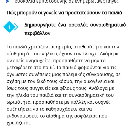
δυσκολία εμπιστοσύνης σε ενημερωτικές πηγές
Πώς μπορούν οι γονείς να προστατεύσουν τα παιδιά
Δημιουργήστε ένα ασφαλές συναισθηματικό
περιβάλλον
Τα παιδιά χρειάζονται ηρεμία, σταθερότητα και την
αίσθηση ότι οι ενήλικες έχουν τον έλεγχο. Ακόμη κι
αν εσείς ανησυχείτε, προσπαθήστε να μην το
μεταφέρετε στο παιδί. Τα παιδιά φοβούνται για τις
άγνωστες συνέπειες μιας πολεμικής σύγκρουσης, σε
σχέση με τον δικό τους κόσμο, την οικογένεια και
ίσως τους συγγενείς και φίλους τους. Ανάλογα με
την ηλικία του παιδιά και τη συναισθηματική του
ωριμότητα, προσπαθήστε με πολλές και συχνές
συζητήσεις να το καθησυχάσετε και να
ενδυναμώσετε το αίσθημα της ασφάλειας που
χρειάζεται.