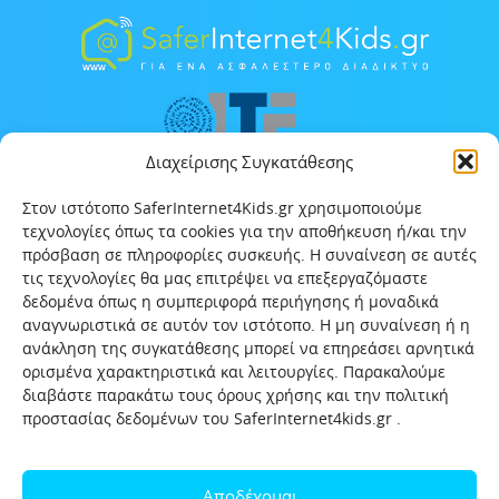
Διαχείρισης Συγκατάθεσης
Στον ιστότοπο SaferInternet4Kids.gr χρησιμοποιούμε
τεχνολογίες όπως τα cookies για την αποθήκευση ή/και την
πρόσβαση σε πληροφορίες συσκευής. Η συναίνεση σε αυτές
τις τεχνολογίες θα μας επιτρέψει να επεξεργαζόμαστε
δεδομένα όπως η συμπεριφορά περιήγησης ή μοναδικά
αναγνωριστικά σε αυτόν τον ιστότοπο. Η μη συναίνεση ή η
ανάκληση της συγκατάθεσης μπορεί να επηρεάσει αρνητικά
ορισμένα χαρακτηριστικά και λειτουργίες. Παρακαλούμε
διαβάστε παρακάτω τους όρους χρήσης και την πολιτική
προστασίας δεδομένων του SaferInternet4kids.gr .
Αρχική
Ποιοι είμαστε
Επικοινωνία
Πολιτική προστασίας δεδομένων
Αποδέχομαι