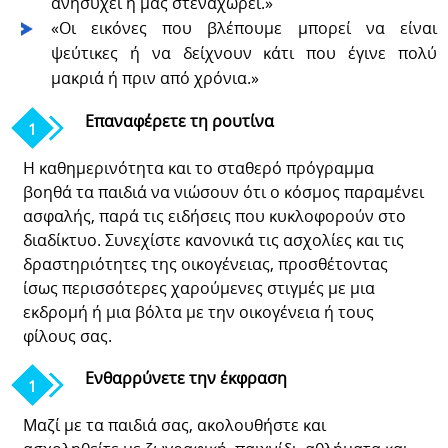
ανησυχεί ή μας στεναχωρεί.»
«Οι εικόνες που βλέπουμε μπορεί να είναι
ψεύτικες ή να δείχνουν κάτι που έγινε πολύ
μακριά ή πριν από χρόνια.»
Επαναφέρετε τη ρουτίνα
Η καθημερινότητα και το σταθερό πρόγραμμα
βοηθά τα παιδιά να νιώσουν ότι ο κόσμος παραμένει
ασφαλής, παρά τις ειδήσεις που κυκλοφορούν στο
διαδίκτυο. Συνεχίστε κανονικά τις ασχολίες και τις
δραστηριότητες της οικογένειας, προσθέτοντας
ίσως περισσότερες χαρούμενες στιγμές με μια
εκδρομή ή μια βόλτα με την οικογένεια ή τους
φίλους σας.
Ενθαρρύνετε την έκφραση
Μαζί με τα παιδιά σας, ακολουθήστε και