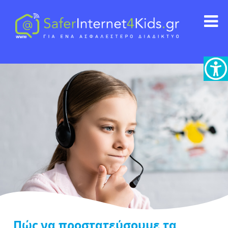
Πώς να προστατεύσουμε τα