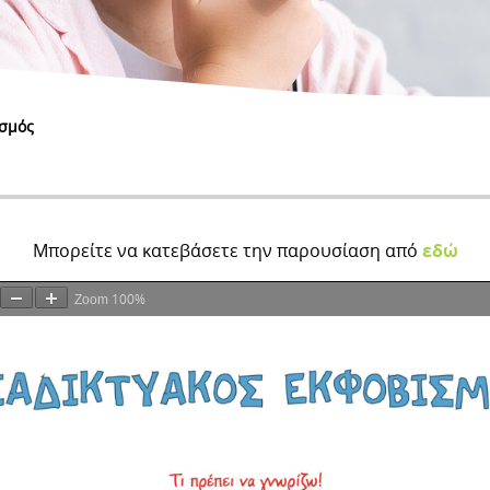
ισμός
Μπορείτε να κατεβάσετε την παρουσίαση από
εδώ
100%
Zoom