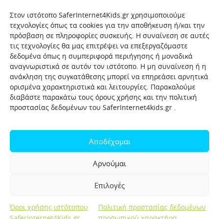
Στον ιστότοπο SaferInternet4Kids.gr χρησιμοποιούμε
τεχνολογίες όπως τα cookies για την αποθήκευση ή/και την
πρόσβαση σε πληροφορίες συσκευής. Η συναίνεση σε αυτές
τις τεχνολογίες θα μας επιτρέψει να επεξεργαζόμαστε
δεδομένα όπως η συμπεριφορά περιήγησης ή μοναδικά
αναγνωριστικά σε αυτόν τον ιστότοπο. Η μη συναίνεση ή η
ανάκληση της συγκατάθεσης μπορεί να επηρεάσει αρνητικά
ορισμένα χαρακτηριστικά και λειτουργίες. Παρακαλούμε
διαβάστε παρακάτω τους όρους χρήσης και την πολιτική
προστασίας δεδομένων του SaferInternet4kids.gr .
Αρχική
Ποιοι είμαστε
Επικοινωνία
Πολιτική προστασίας δεδομένων
Αποδέχομαι
Πολιτική Προστασίας Παιδιών και Εφήβων
Όροι χρήσης
Αρνούμαι
Χρήσιμοι συνδέσμοι
Help-Line
Safeline
Επιλογές
Σελίδα αναφορών για παιδιά
Όροι χρήσης ιστότοπου
Πολιτική προστασίας δεδομένων
Created by OpenIT
SaferInternet4Kids.gr
προσωπικού χαρακτήρα