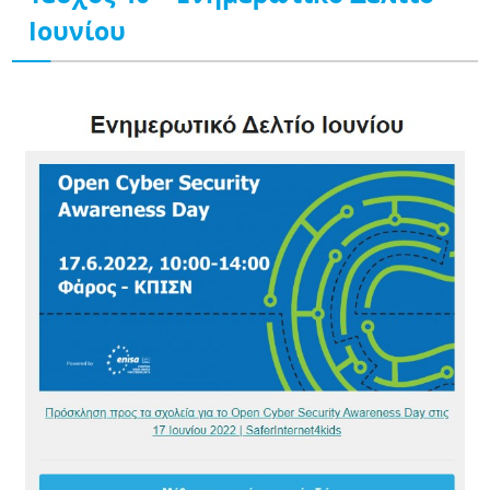
Iουνίου