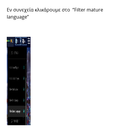
Εν συνεχεία κλικάρουμε στο “Filter mature
language”