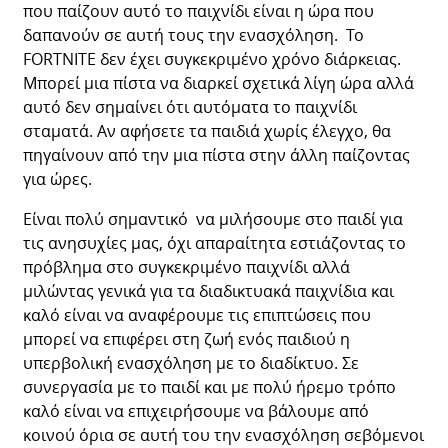
που παίζουν αυτό το παιχνίδι είναι η ώρα που
δαπανούν σε αυτή τους την ενασχόληση. Το
FORTNITE δεν έχει συγκεκριμένο χρόνο διάρκειας.
Μπορεί μια πίστα να διαρκεί σχετικά λίγη ώρα αλλά
αυτό δεν σημαίνει ότι αυτόματα το παιχνίδι
σταματά. Aν αφήσετε τα παιδιά χωρίς έλεγχο, θα
πηγαίνουν από την μια πίστα στην άλλη παίζοντας
για ώρες.
Είναι πολύ σημαντικό να μιλήσουμε στο παιδί για
τις ανησυχίες μας, όχι απαραίτητα εστιάζοντας το
πρόβλημα στο συγκεκριμένο παιχνίδι αλλά
μιλώντας γενικά για τα διαδικτυακά παιχνίδια και
καλό είναι να αναφέρουμε τις επιπτώσεις που
μπορεί να επιφέρει στη ζωή ενός παιδιού η
υπερβολική ενασχόληση με το διαδίκτυο. Σε
συνεργασία με το παιδί και με πολύ ήρεμο τρόπο
καλό είναι να επιχειρήσουμε να βάλουμε από
κοινού όρια σε αυτή του την ενασχόληση σεβόμενοι