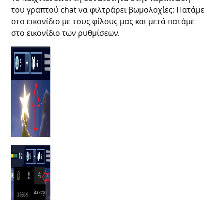
του γραπτού chat να φιλτράρει βωμολοχίες: Πατάμε
στο εικονίδιο με τους φίλους μας και μετά πατάμε
στο εικονίδιο των ρυθμίσεων.