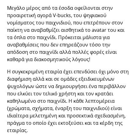
Μεγάλο μέρος από τα έσοδα οφείλονται στην
προαιρετική αγορά V-bucks, του ψηφιακού
νομίσματος του παιχνιδιού, που επιτρέπουν στον
παίκτη να αναβαθμίζει αισθητικά το avatar του και
τα όπλα στο παιχνίδι. Πρόκειται μάλιστα για
αναβαθμίσεις που δεν επηρεάζουν τόσο την
απόδοση στο παιχνίδι αλλά πολλές φορές είναι
καθαρά για διακοσμητικούς λόγους!
H συγκεκριμένη εταιρία έχει επενδύσει όχι μόνο στη
διαφήμιση αλλά και σε ομάδες εξειδικευμένων
ψυχολόγων ώστε να δημιουργήσει ένα περιβάλλον
που ελκύει τον τελικό χρήστη και τον κρατάει
καθηλωμένο στο παιχνίδι. Η κάθε λεπτομέρεια
(χρώματα, σχήματα, έναρξη του παιχνιδιού) είναι
ιδιαίτερα μελετημένη και προσεκτικά σχεδιασμένη,
πράγμα το οποίο έχει εκτοξεύσει και τα κέρδη της
εταιρίας.