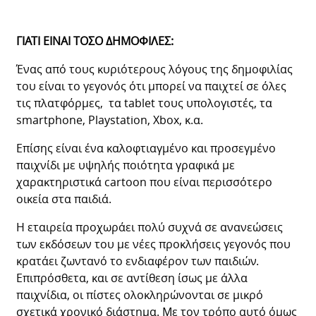
ΓΙΑΤΙ ΕΙΝΑΙ ΤΟΣΟ ΔΗΜΟΦΙΛΕΣ:
Ένας από τους κυριότερους λόγους της δημοφιλίας
του είναι το γεγονός ότι μπορεί να παιχτεί σε όλες
τις πλατφόρμες, τα tablet τους υπολογιστές, τα
smartphone, Playstation, Xbox, κ.α.
Επίσης είναι ένα καλοφτιαγμένο και προσεγμένο
παιχνίδι με υψηλής ποιότητα γραφικά με
χαρακτηριστικά cartoon που είναι περισσότερο
οικεία στα παιδιά.
Η εταιρεία προχωράει πολύ συχνά σε ανανεώσεις
των εκδόσεων του με νέες προκλήσεις γεγονός που
κρατάει ζωντανό το ενδιαφέρον των παιδιών.
Επιπρόσθετα, και σε αντίθεση ίσως με άλλα
παιχνίδια, οι πίστες ολοκληρώνονται σε μικρό
σχετικά χρονικό διάστημα. Με τον τρόπο αυτό όμως