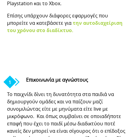
Playstation και το Xbox.
Επίσης υπάρχουν διάφορες εφαρμογές που
μπορείτε να κατεβάσετε για
την αυτοδιαχείριση
του χρόνου στο διαδίκτυο.
Επικοινωνία με αγνώστους
Το παιχνίδι δίνει τη δυνατότητα στα παιδιά να
δημιουργούν ομάδες και να παίζουν μαζί
συνομιλώντας είτε με μηνύματα είτε live με
μικρόφωνο. Και όπως συμβαίνει σε οποιαδήποτε
επαφή που έχει το παιδί μέσω διαδικτύου ποτέ
κανείς δεν μπορεί να είναι σίγουρος ότι ο επίδοξος