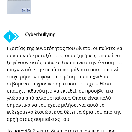
Cyberbullying
Εξαιτίας της δυνατότητας που δίνεται οι παίκτες να
συνομιλούν μεταξύ τους, οι συζητήσεις μπορεί να…
ξεφύγουν εκτός ορίων ειδικά πάνω στην ένταση του
παιχνιδιού. Στην περίπτωση μάλιστα που το παιδί
επιχειρήσει να φύγει στη μέση του παιχνιδιού
σεβόμενο τα χρονικά όρια που του έχετε θέσει
υπάρχει πιθανότητα να εκτεθεί σε προσβλητική
γλώσσα από άλλους παίκτες. Οπότε είναι πολύ
σημαντικό να του έχετε μιλήσει για αυτό το
ενδεχόμενο έτσι ώστε να θέτει τα όρια του από την
αρχή στους συμπαίκτες του.
Το παιχνίδι δίνει τη δυνατότητα στην περίπτωση