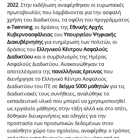
2022
. Στην εκδήλωση αναφέρθηκαν οι ευρωπαϊκές
πρωτοβουλίες που λαμβάνονται για την ασφαλή
χρήση του διαδικτύου, τα οφέλη του προγράμματος
e-Τwinning
, οι δράσεις της
Εθνικής Αρχής
Κυβερνοασφάλειας
του
Υπουργείου Ψηφιακής
Διακυβέρνησης
για ενημέρωση των πολιτών, οι
δράσεις του
Ελληνικού Κέντρου Ασφαλούς
Διαδικτύου
και ο συμβολισμός της Ημέρας
Ασφαλούς Διαδικτύου. Ανακοινώθηκαν τα
αποτελέσματα της
πανελλήνιας έρευνας
που
διενήργησε το Ελληνικό Κέντρο Ασφαλούς
Διαδικτύου του ΙΤΕ σε
δείγμα 5000 μαθητών
για τις
διαδικτυακές τους συνήθειες, αναλύθηκε το
εκπαιδευτικό υλικό που μπορεί να χρησιμοποιηθεί
ως εργαλείο μάθησης στην τάξη αλλά και στο σπίτι,
δόθηκαν διευκρινήσεις και οδηγίες για την
προστασία των προσωπικών δεδομένων στον
ευαίσθητο χώρο του σχολείου, αναφέρθηε ο τρόπος