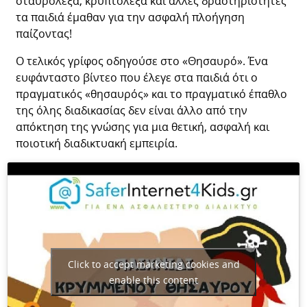
σταυρόλεξα, κρυπτόλεξα και άλλες δραστηριότητες
τα παιδιά έμαθαν για την ασφαλή πλοήγηση
παίζοντας!
O τελικός γρίφος οδηγούσε στο «Θησαυρό». Ένα
ευφάνταστο βίντεο που έλεγε στα παιδιά ότι ο
πραγματικός «θησαυρός» και το πραγματικό έπαθλο
της όλης διαδικασίας δεν είναι άλλο από την
απόκτηση της γνώσης για μια θετική, ασφαλή και
ποιοτική διαδικτυακή εμπειρία.
Click to accept marketing cookies and
enable this content