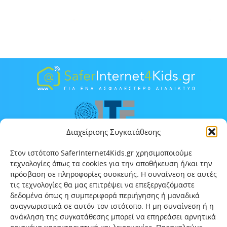
Διαχείρισης Συγκατάθεσης
Στον ιστότοπο SaferInternet4Kids.gr χρησιμοποιούμε
τεχνολογίες όπως τα cookies για την αποθήκευση ή/και την
πρόσβαση σε πληροφορίες συσκευής. Η συναίνεση σε αυτές
τις τεχνολογίες θα μας επιτρέψει να επεξεργαζόμαστε
δεδομένα όπως η συμπεριφορά περιήγησης ή μοναδικά
αναγνωριστικά σε αυτόν τον ιστότοπο. Η μη συναίνεση ή η
ανάκληση της συγκατάθεσης μπορεί να επηρεάσει αρνητικά