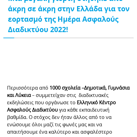
άκρη σε άκρη στην Ελλάδα για τον
εορτασμό της Ημέρα Ασφαλούς
Διαδικτύου 2022!
Περισσότερα από
1000 σχολεία –Δημοτικά, Γυμνάσια
και Λύκεια
– συμμετείχαν στις διαδικτυακές
εκδηλώσεις που οργάνωσε το
Ελληνικό Κέντρο
Ασφαλούς Διαδικτύου
για κάθε εκπαιδευτική
βαθμίδα. Ο στόχος δεν ήταν άλλος από το να
ενώσουμε όλοι μαζί τις φωνές μας και να
απαιτήσουμε ένα καλύτερο και ασφαλέστερο