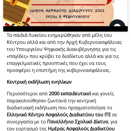
Τα παιδιά Λυκείου ενημερώθηκαν από μέλη του
Κέντρου αλλά και από την Αρχή Κυβερνοασφάλειας
του Υπουργείου Ψηφιακής Διακυβέρνησης για τις
«παγίδες» που κρύβει το διαδίκτυο αλλά και για τις
επαγγελματικές προοπτικές που έχει να τους
προσφέρει η επιστήμη της κυβερνοασφάλειας.
Κεντρική εκδήλωση ενηλίκων
Περισσότεροι από
2000 εκπαιδευτικοί
και γονείς
παρακολούθησαν ζωντανά την κεντρική
διαδικτυακή εκδήλωση που πραγματοποίησε το
Ελληνικό Κέντρο Ασφαλούς Διαδικτύου του ΙΤΕ
σε
συνεργασία με το
Πανελλήνιο Σχολικό Δίκτυο
, για
τον εορτασμό της
Ημέρας Ασφαλούς Διαδικτύου