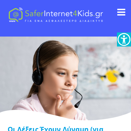
Οι Λέξεις Έχουν Δύναμη (για