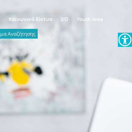
α
Κοινωνικά δίκτυα
SID
Youth Area
α Aναζήτησης