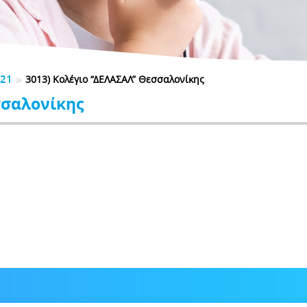
»
021
3013) Κολέγιο “ΔΕΛΑΣΑΛ” Θεσσαλονίκης
σσαλονίκης