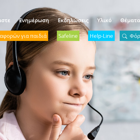
αστε
Ενημέρωση
Εκδηλώσεις
Υλικό
Θέματ
ναφορών για παιδιά
Safeline
Help-Line
Φόρμ