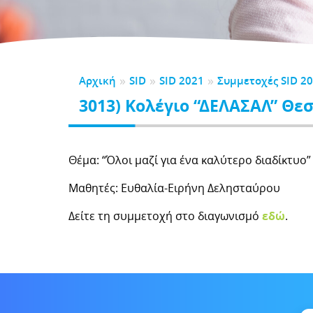
CK TO SCHOOL
αλούμε αφιερώστε ένα λεπτό για να μας αξιολογήσετε
λώσεις
τηρικτές
BER
5
2024
2023
2022
2021
 Νηπιαγωγείου
Υλικό Δημοτικού
της Υποστηρικτών
0
 Γυμνασίου
ητές
ΕΛΙΔΕΣ ΚΑΤΑΓΓΕΛΙΩΝ
ΕΣ-ΑPPLICATIONS
ές Εκπαιδευτικές Ανάγκες
»
»
»
Αρχική
SID
SID 2021
Συμμετοχές SID 2
ια Μαθημάτων
Εγχειρίδια
ΣΜΟΙ
ΔΑ
3013) Κολέγιο “ΔΕΛΑΣΑΛ” Θε
DPR
DSA
γονείς
Για εκπαιδευτικούς
Θέμα: “Όλοι μαζί για ένα καλύτερο διαδίκτυο”
Μαθητές: Ευθαλία-Ειρήνη Δελησταύρου
Δείτε τη συμμετοχή στο διαγωνισμό
εδώ
.