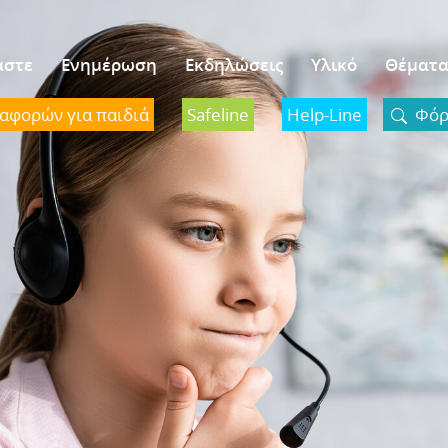
αστε
Ενημέρωση
Εκδηλώσεις
Υλικό
Θέματ
ναφορών για παιδιά
Safeline
Help-Line
Φόρμ