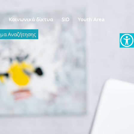
α
Κοινωνικά δίκτυα
SID
Youth Area
α Aναζήτησης