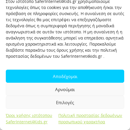
Στον ιστότοπο SaferInternet4Kids.gr χρησιμοποιούμε
SaferInternet4Kids.gr
: Τα Κέντρα Ασφαλούς
τεχνολογίες όπως τα cookies για την αποθήκευση ή/και την
πρόσβαση σε πληροφορίες συσκευής. Η συναίνεση σε αυτές
Διαδικτύου σε όλη την Ευρώπη παρέχουν πλούσιο
τις τεχνολογίες θα μας επιτρέψει να επεξεργαζόμαστε
περιεχόμενο και υπηρεσίες για την υποστήριξη
δεδομένα όπως η συμπεριφορά περιήγησης ή μοναδικά
των παιδιών και των νέων, καθώς και για
αναγνωριστικά σε αυτόν τον ιστότοπο. Η μη συναίνεση ή η
εκπαιδευτικούς, γονείς, και άλλους επαγγελματίες
ανάκληση της συγκατάθεσης μπορεί να επηρεάσει αρνητικά
που σχετίζονται.
ορισμένα χαρακτηριστικά και λειτουργίες. Παρακαλούμε
CO:RE Evidence Base
: Μια βάση δεδομένων με
διαβάστε παρακάτω τους όρους χρήσης και την πολιτική
προστασίας δεδομένων του SaferInternet4kids.gr .
δημοσιεύσεις και έρευνες σχετικά με τις
διαδικτυακές εμπειρίες των νέων. Η αναζήτηση με
λέξεις όπως “bullying” ή το “cyberbullying” θα σας
Αποδέχομαι
επιτρέψει να εξερευνήσετε και να διαβάσετε
σχετικές έρευνες σχετικές με το θέμα.
Αρνούμαι
Better Internet for Kids (BIK) resources
:
Εκπαιδευτικές πηγές από το δίκτυο Insafe των
Επιλογές
Κέντρων Ασφαλούς Διαδικτύου. Μπορείτε να
αναζητήσετε το “cyberbullying” για πηγές στα
Όροι χρήσης ιστότοπου
Πολιτική προστασίας δεδομένων
SaferInternet4Kids.gr
προσωπικού χαρακτήρα
Ελληνικά και για πηγές ανά ηλικιακή ομάδα.