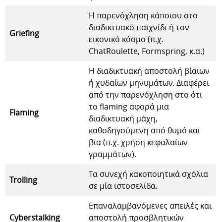
Η παρενόχληση κάποιου στο
διαδικτυακό παιχνίδι ή τον
Griefing
εικονικό κόσμο (π.χ.
ChatRoulette, Formspring, κ.α.)
Η διαδικτυακή αποστολή βίαιων
ή χυδαίων μηνυμάτων. Διαφέρει
από την παρενόχληση στο ότι
το flaming αφορά μια
Flaming
διαδικτυακή μάχη,
καθοδηγούμενη από θυμό και
βία (π.χ. χρήση κεφαλαίων
γραμμάτων).
Τα συνεχή κακοποιητικά σχόλια
Trolling
σε μία ιστοσελίδα.
Επαναλαμβανόμενες απειλές και
Cyberstalking
αποστολή προσβλητικών