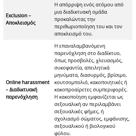
Η απόρριψη ενός ατόμου από
μια διαδικτυακή ομάδα
Exclusion –
προκαλώντας την
Αποκλεισμός
περιθωριοποίηση του και τον
αποκλεισμό του.
Η επαναλαμβανόμενη
παρενόχληση στο διαδίκτυο,
όπως προσβολές, χλευασμός,
συκοφαντία, απειλητικά
μηνύματα, διασυρμός, βρίσιμο,
Online harassment
κουτσομπολιό, κακοποιητικές ή
– Διαδικτυακή
κακοπροαίρετες συμπεριφορές.
παρενόχληση
Η κακοποίηση εμφανίζεται ως
σεξουαλική αν περιλαμβάνει
σεξουαλικές φήμες, ή
σχολιασμό σώματος, εμφάνισης,
σεξουαλικού ή βιολογικού
φύλου.