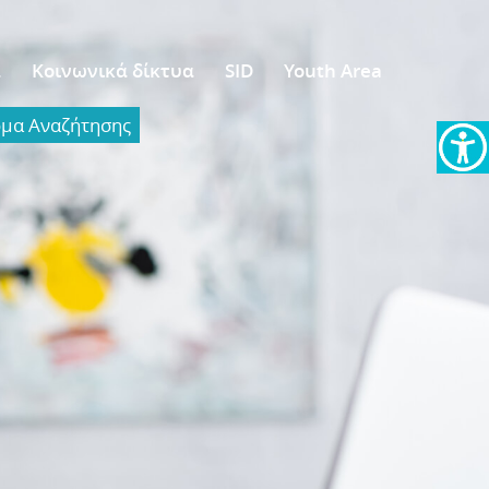
α
Κοινωνικά δίκτυα
SID
Youth Area
α Aναζήτησης