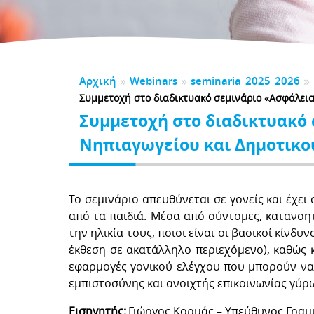
CK TO SCHOOL
αλούμε αφιερώστε ένα λεπτό για να μας αξιολογήσετε
λώσεις
τηρικτές
BER
5
2024
2023
2022
2021
 Νηπιαγωγείου
Υλικό Δημοτικού
της Υποστηρικτών
0
 Γυμνασίου
ητές
ΕΛΙΔΕΣ ΚΑΤΑΓΓΕΛΙΩΝ
ΕΣ-ΑPPLICATIONS
ές Εκπαιδευτικές Ανάγκες
»
»
»
Αρχική
Webinars
seminaria_2025_2026
ια Μαθημάτων
Εγχειρίδια
ΣΜΟΙ
Συμμετοχή στο διαδικτυακό σεμινάριο «Ασφάλεια 
ΔΑ
DPR
DSA
Συμμετοχή στο διαδικτυακό 
γονείς
Για εκπαιδευτικούς
Νηπιαγωγείου και Δημοτικού»
Το σεμινάριο απευθύνεται σε γονείς και έχ
από τα παιδιά. Μέσα από σύντομες, κατανοητ
την ηλικία τους, ποιοι είναι οι βασικοί κίν
έκθεση σε ακατάλληλο περιεχόμενο), καθώς 
εφαρμογές γονικού ελέγχου που μπορούν να
εμπιστοσύνης και ανοιχτής επικοινωνίας γύρ
Εισηγητής:
Γιώργος Κορμάς – Υπεύθυνος Γραμ