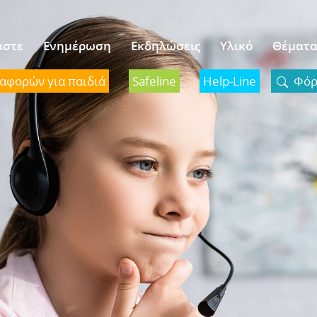
αστε
Ενημέρωση
Εκδηλώσεις
Υλικό
Θέματ
ναφορών για παιδιά
Safeline
Help-Line
Φόρμ