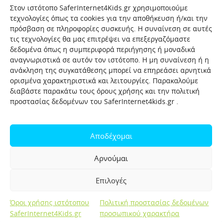
Στον ιστότοπο SaferInternet4Kids.gr χρησιμοποιούμε
τεχνολογίες όπως τα cookies για την αποθήκευση ή/και την
πρόσβαση σε πληροφορίες συσκευής. Η συναίνεση σε αυτές
τις τεχνολογίες θα μας επιτρέψει να επεξεργαζόμαστε
δεδομένα όπως η συμπεριφορά περιήγησης ή μοναδικά
αναγνωριστικά σε αυτόν τον ιστότοπο. Η μη συναίνεση ή η
ανάκληση της συγκατάθεσης μπορεί να επηρεάσει αρνητικά
ορισμένα χαρακτηριστικά και λειτουργίες. Παρακαλούμε
διαβάστε παρακάτω τους όρους χρήσης και την πολιτική
προστασίας δεδομένων του SaferInternet4kids.gr .
Αρχική
Ποιοι είμαστε
Επικοινωνία
Πολιτική προστασίας δεδομένων
Αποδέχομαι
Πολιτική Προστασίας Παιδιών και Εφήβων
Όροι χρήσης
Αρνούμαι
Χρήσιμοι συνδέσμοι
Help-Line
Safeline
Επιλογές
Σελίδα αναφορών για παιδιά
Όροι χρήσης ιστότοπου
Πολιτική προστασίας δεδομένων
Created by OpenIT
SaferInternet4Kids.gr
προσωπικού χαρακτήρα
Copyright 2019 © SaferInternet4Kids.gr. All rights reserved.