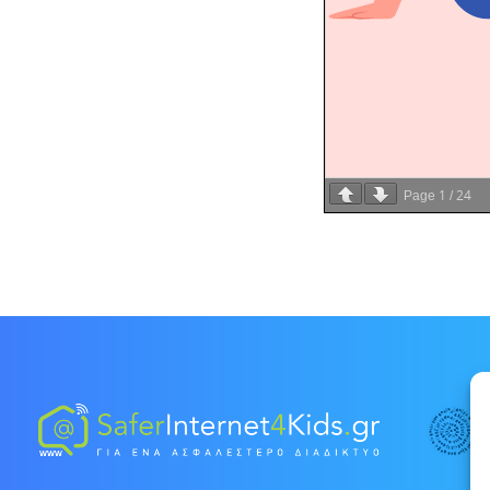
1
24
Page
/