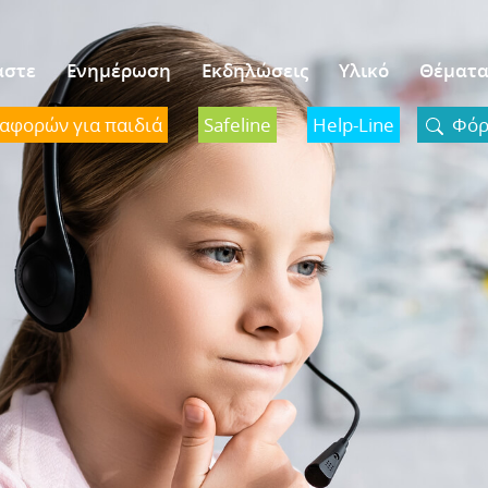
αστε
Ενημέρωση
Εκδηλώσεις
Υλικό
Θέματ
ναφορών για παιδιά
Safeline
Help-Line
Φόρμ