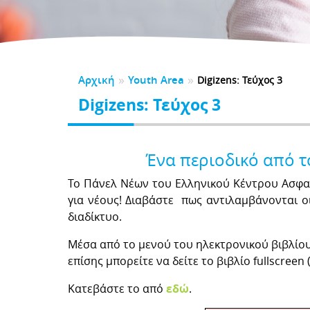
CK TO SCHOOL
αλούμε αφιερώστε ένα λεπτό για να μας αξιολογήσετε
λώσεις
τηρικτές
BER
5
2024
2023
2022
2021
 Νηπιαγωγείου
Υλικό Δημοτικού
της Υποστηρικτών
0
 Γυμνασίου
ητές
ΕΛΙΔΕΣ ΚΑΤΑΓΓΕΛΙΩΝ
ΕΣ-ΑPPLICATIONS
ές Εκπαιδευτικές Ανάγκες
»
»
Αρχική
Youth Area
ια Μαθημάτων
Εγχειρίδια
Digizens: Τεύχος 3
ΣΜΟΙ
ΔΑ
Digizens: Τεύχος 3
DPR
DSA
γονείς
Για εκπαιδευτικούς
Ένα περιοδικό από τ
Το Πάνελ Νέων του Ελληνικού Κέντρου Ασφαλο
για νέους! Διαβάστε πως αντιλαμβάνονται οι
διαδίκτυο.
Μέσα από το μενού του ηλεκτρονικού βιβλίου
επίσης μπορείτε να δείτε το βιβλίο fullscre
Κατεβάστε το από
εδώ
.